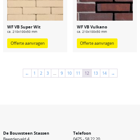
WF VB Super Wit
WF VB Vulkano
ca. 210x100x50 mm
ca. 210x100x50 mm
Offerte aanvragen
Offerte aanvragen
←
1
2
3
…
9
10
11
12
13
14
→
De Bouwsteen Stassen
Telefoon
Beegderveld 4
0475 - 58 22 20