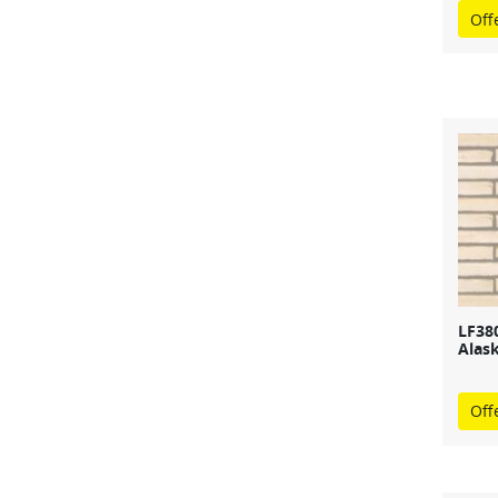
Off
LF38
Alas
Off