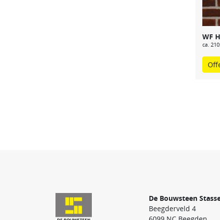
WF H
ca. 21
Off
De Bouwsteen Stass
Beegderveld 4
6099 NC Beegden