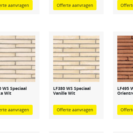
erte aanvragen
Offerte aanvragen
Offer
0 WS Speciaal
LF380 WS Speciaal
LF495 W
ka Wit
Vanille Wit
Orient
erte aanvragen
Offerte aanvragen
Offer