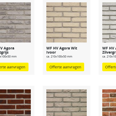
V Agora
WF HV Agora Wit
WF HV 
grijs
Ivoor
Zilvergr
0x100x50 mm
ca. 210x100x50 mm
ca. 210x1
erte aanvragen
Offerte aanvragen
Offer