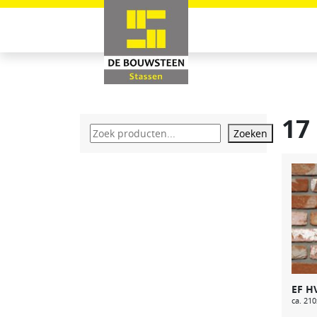
17
Zoeken
EF H
ca. 21