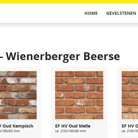
HOME
GEVELSTENEN
 - Wienerberger Beerse
V Oud Kempisch
EF HV Oud Malle
EF HV O
0x100x65 mm
ca. 210x100x65 mm
ca. 210x1