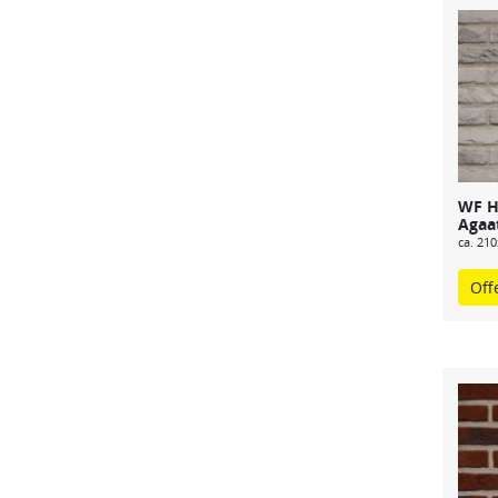
WF H
Agaat
ca. 21
Off