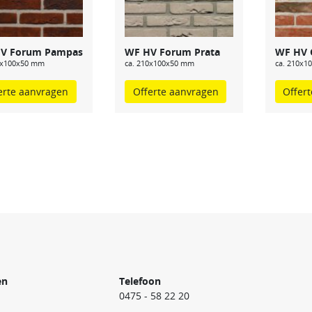
V Forum Pampas
WF HV Forum Prata
WF HV 
0x100x50 mm
ca. 210x100x50 mm
ca. 210x1
erte aanvragen
Offerte aanvragen
Offer
en
Telefoon
0475 - 58 22 20