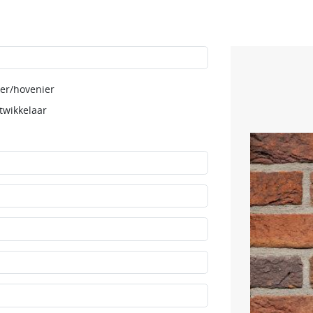
er/hovenier
twikkelaar