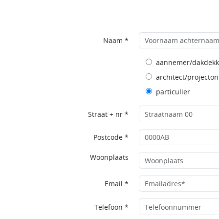
Naam *
aannemer/dakdekk
architect/projecton
particulier
Straat + nr *
Postcode *
Woonplaats
Email *
Telefoon *