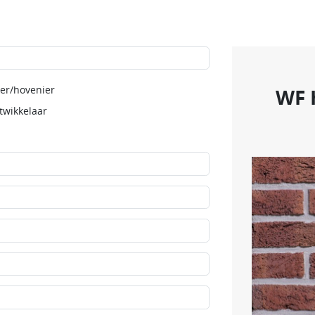
er/hovenier
WF 
twikkelaar