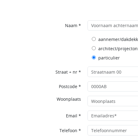
Naam *
aannemer/dakdekk
architect/projecton
particulier
Straat + nr *
Postcode *
Woonplaats
Email *
Telefoon *