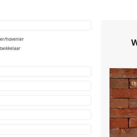
er/hovenier
W
twikkelaar