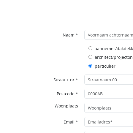
Naam *
aannemer/dakdekk
architect/projecton
particulier
Straat + nr *
Postcode *
Woonplaats
Email *