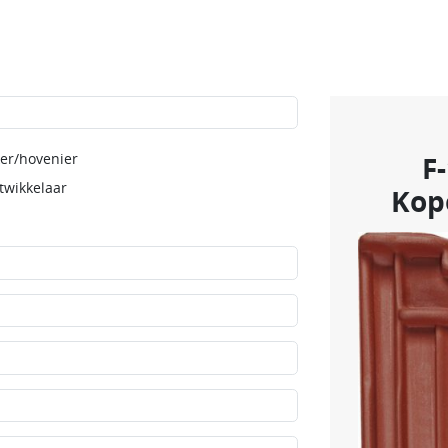
er/hovenier
F
twikkelaar
Kop