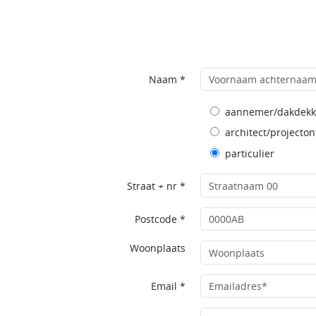
Naam *
aannemer/dakdekk
architect/projecton
particulier
Straat + nr *
Postcode *
Woonplaats
Email *