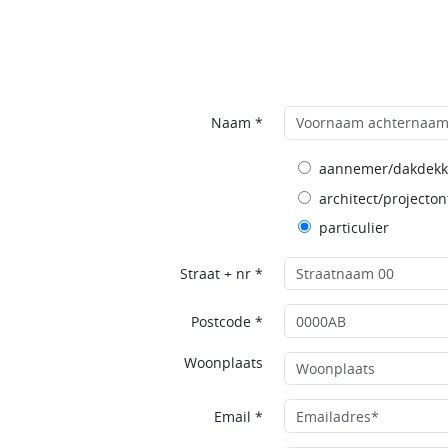
Naam *
aannemer/dakdekk
architect/projecton
particulier
Straat + nr *
Postcode *
Woonplaats
Email *