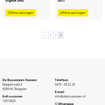
Engobe (868)
(801)
Offerte aanvragen
Offerte aanvragen
←
1
2
3
De Bouwsteen Stassen
Telefoon
Beegderveld 4
0475 - 58 22 20
6099 NC Beegden
E-mail
KvK-nummer
info@debouwsteen.nl
13012824
Whatsapp