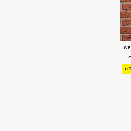
WF 
c
Of