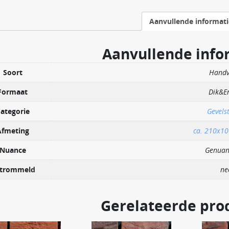
Aanvullende informati
Aanvullende info
Soort
Hand
Formaat
Dik&E
ategorie
Gevels
Afmeting
ca. 210x1
Nuance
Genuan
trommeld
ne
Gerelateerde pro