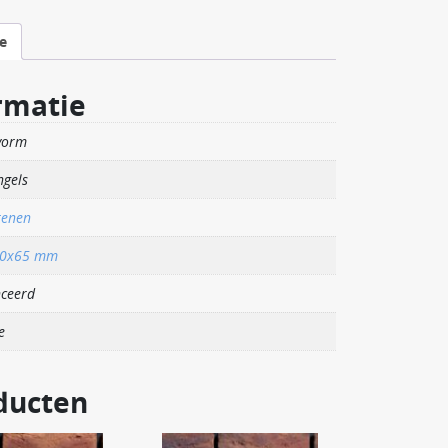
e
rmatie
vorm
ngels
tenen
00x65 mm
ceerd
e
ducten