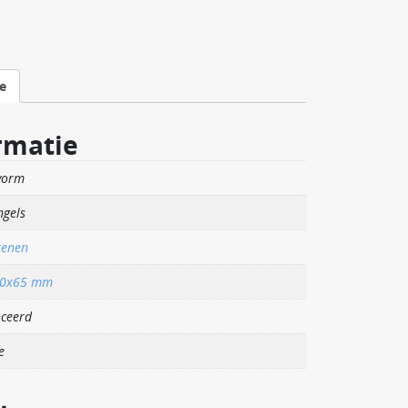
e
rmatie
vorm
ngels
tenen
00x65 mm
ceerd
e