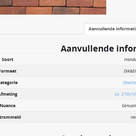
Aanvullende informati
Aanvullende info
Soort
Hand
Formaat
Dik&E
ategorie
Gevels
Afmeting
ca. 210x1
Nuance
Genuan
trommeld
ne