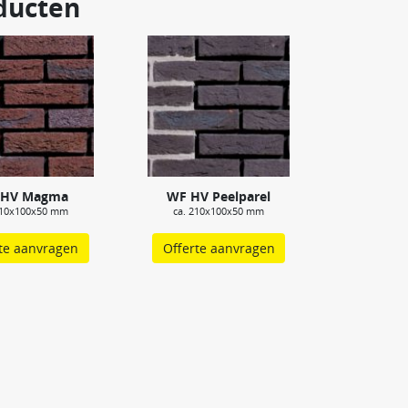
ducten
 HV Magma
WF HV Peelparel
210x100x50 mm
ca. 210x100x50 mm
te aanvragen
Offerte aanvragen