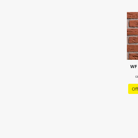
WF 
c
Of