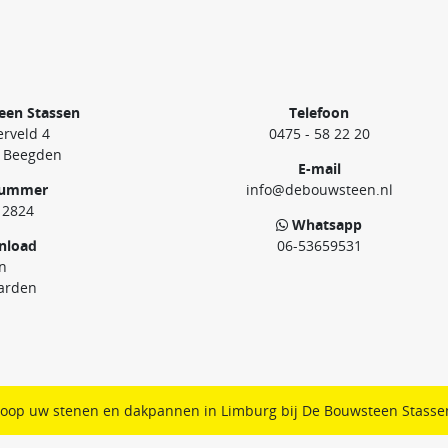
een Stassen
Telefoon
rveld 4
0475 - 58 22 20
 Beegden
E-mail
nummer
info@debouwsteen.nl
12824
Whatsapp
nload
06-53659531
n
arden
oop uw stenen en dakpannen in Limburg bij De Bouwsteen Stasse