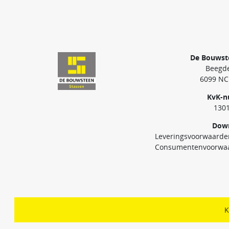
De Bouwst
Beegde
6099 NC
KvK-
130
Dow
Leveringsvoorwaarde
Consumentenvoorwa
K