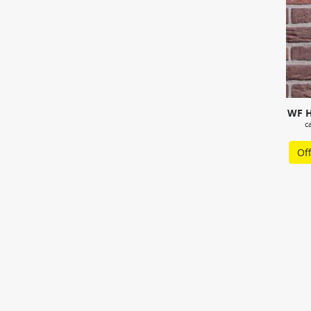
WF H
c
Of