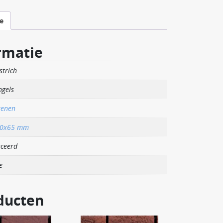
e
rmatie
strich
ngels
tenen
00x65 mm
ceerd
e
ducten