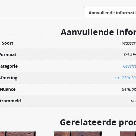
Aanvullende informati
Aanvullende info
Soort
Wasser
Formaat
Dik&E
ategorie
Gevels
Afmeting
ca. 210x1
Nuance
Genuan
trommeld
ne
Gerelateerde pro