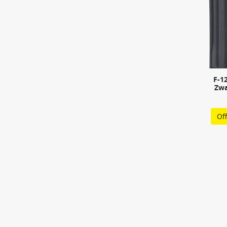
F-1
Zwa
Of