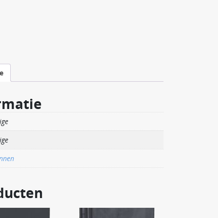
e
rmatie
ige
ige
nnen
ducten