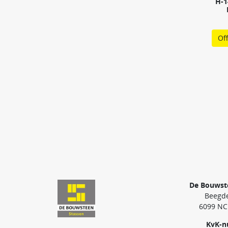
H-1
Of
De Bouwst
Beegde
6099 NC
KvK-