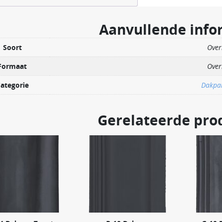
Aanvullende info
Soort
Over
Formaat
Over
ategorie
Dakpa
Gerelateerde pro