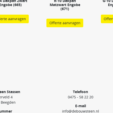
4 Dakpan Zwart
R-10 Dakpan
G-10 
Engobe (665)
Matzwart Engobe
En
(671)
ferte aanvragen
Offer
Offerte aanvragen
een Stassen
Telefoon
rveld 4
0475 - 58 22 20
 Beegden
E-mail
nummer
info@debouwsteen.nl