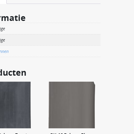
rmatie
ige
ige
nnen
ducten