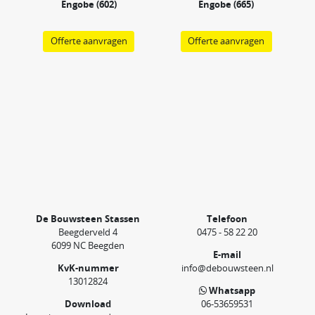
Engobe (602)
Engobe (665)
Offerte aanvragen
Offerte aanvragen
De Bouwsteen Stassen
Telefoon
Beegderveld 4
0475 - 58 22 20
6099 NC Beegden
E-mail
KvK-nummer
info@debouwsteen.nl
13012824
Whatsapp
Download
06-53659531