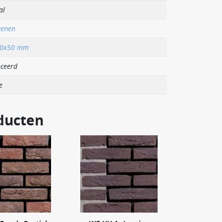
al
tenen
00x50 mm
ceerd
e
ducten