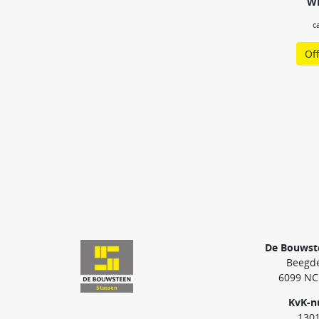
WF
c
Of
De Bouwst
Beegde
6099 NC
KvK-
130