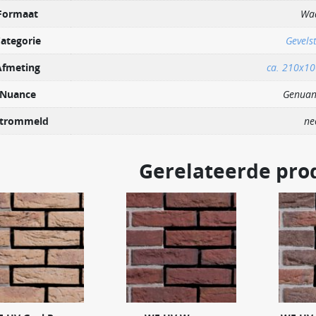
Formaat
Wa
ategorie
Gevels
Afmeting
ca. 210x1
Nuance
Genuan
trommeld
ne
Gerelateerde pro