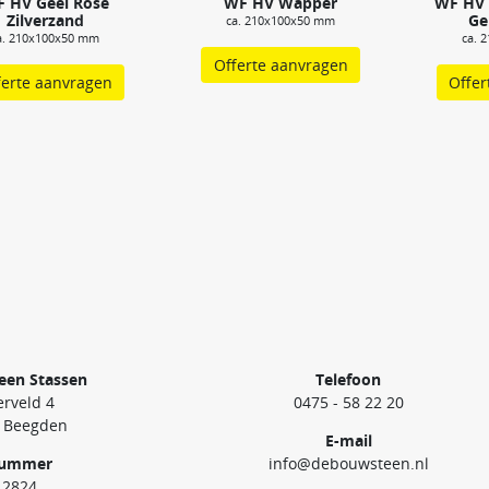
 HV Geel Rose
WF HV Wapper
WF HV 
Zilverzand
Ge
ca. 210x100x50 mm
a. 210x100x50 mm
ca. 
Offerte aanvragen
ferte aanvragen
Offer
een Stassen
Telefoon
rveld 4
0475 - 58 22 20
 Beegden
E-mail
nummer
info@debouwsteen.nl
12824