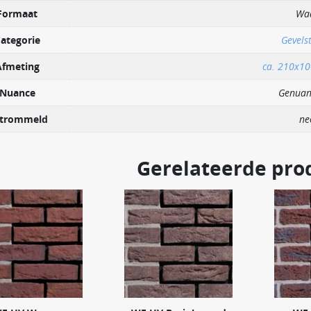
Formaat
Wa
ategorie
Gevels
Afmeting
ca. 210x1
Nuance
Genuan
trommeld
ne
Gerelateerde pro