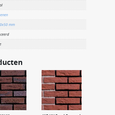
al
tenen
00x50 mm
ceerd
e
ducten