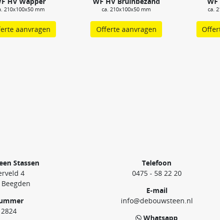
F HV Wapper
WF HV Bruinbezand
WF
a. 210x100x50 mm
ca. 210x100x50 mm
ca. 
ferte aanvragen
Offerte aanvragen
Offer
een Stassen
Telefoon
rveld 4
0475 - 58 22 20
 Beegden
E-mail
nummer
info@debouwsteen.nl
12824
Whatsapp