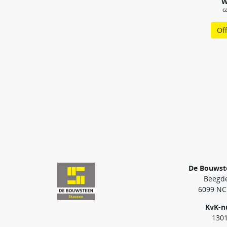
W
c
Of
De Bouwst
Beegde
6099 NC
KvK-
130