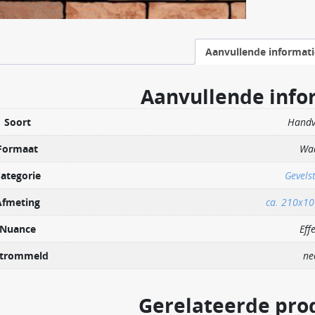
Aanvullende informati
Aanvullende info
Soort
Hand
Formaat
Wa
ategorie
Gevels
Afmeting
ca. 210x1
Nuance
Eff
trommeld
ne
Gerelateerde pro