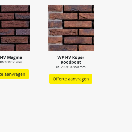
 HV Magma
WF HV Koper
Roodbont
210x100x50 mm
ca. 210x100x50 mm
te aanvragen
Offerte aanvragen