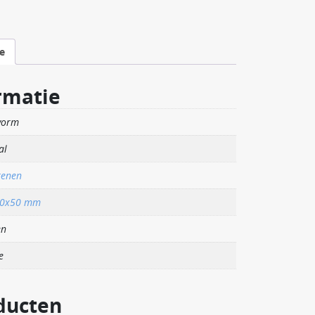
e
rmatie
vorm
al
tenen
00x50 mm
en
e
ducten