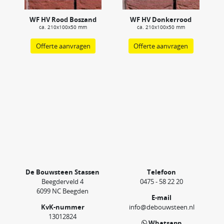
WF HV Rood Boszand
WF HV Donkerrood
ca. 210x100x50 mm
ca. 210x100x50 mm
Offerte aanvragen
Offerte aanvragen
De Bouwsteen Stassen
Telefoon
Beegderveld 4
0475 - 58 22 20
6099 NC Beegden
E-mail
KvK-nummer
info@debouwsteen.nl
13012824
Whatsapp