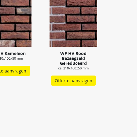
V Kameleon
WF HV Rood
Bezaagseld
210x100x50 mm
Gereduceerd
ca. 210x100x50 mm
te aanvragen
Offerte aanvragen