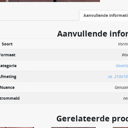
Aanvullende informati
Aanvullende info
Soort
Vorm
Formaat
Wa
ategorie
Gevels
Afmeting
ca. 210x1
Nuance
Genuan
trommeld
ne
Gerelateerde pro