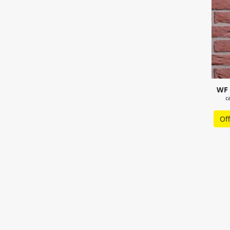
WF 
c
Of