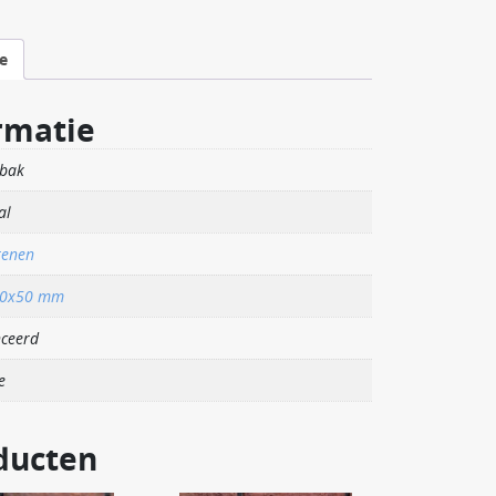
e
rmatie
bak
al
tenen
00x50 mm
ceerd
e
ducten