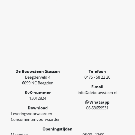
De Bouwsteen Stassen
Telefoon
Beegderveld 4
0475 - 58 22 20
6099 NC Beegden
E-mail
KvK-nummer
info@debouwsteen.nl
13012824
Whatsapp
Download
06-53659531
Leveringsvoorwaarden
Consumentenvoorwaarden
Openingstijden
Maandag
08:00 - 17:00