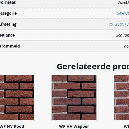
Formaat
Dik&E
ategorie
Gevels
Afmeting
ca. 210x1
Nuance
Genuan
trommeld
ne
Gerelateerde pro
WF HV Rood
WF HV Wapper
WF