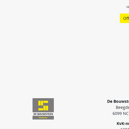
c
Of
De Bouwst
Beegde
6099 NC
KvK-