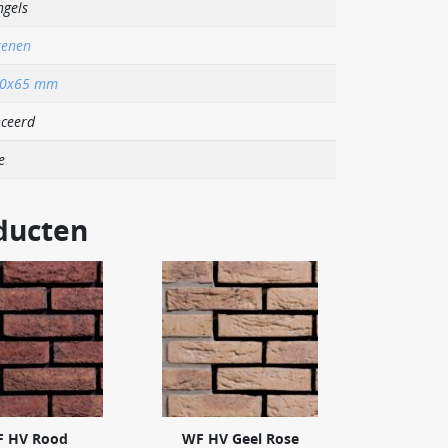
ngels
tenen
00x65 mm
ceerd
e
ducten
 HV Rood
WF HV Geel Rose