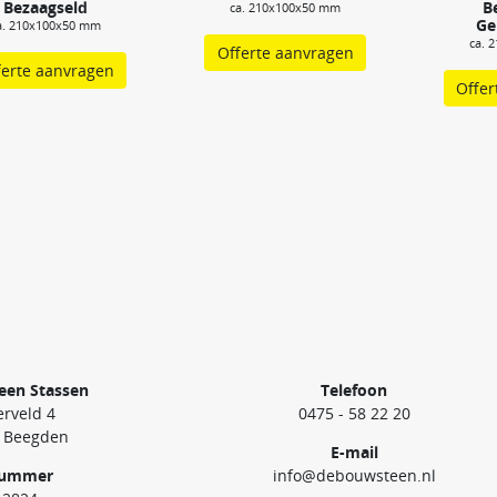
Bezaagseld
B
ca. 210x100x50 mm
Ge
a. 210x100x50 mm
ca. 
Offerte aanvragen
ferte aanvragen
Offer
een Stassen
Telefoon
rveld 4
0475 - 58 22 20
 Beegden
E-mail
nummer
info@debouwsteen.nl