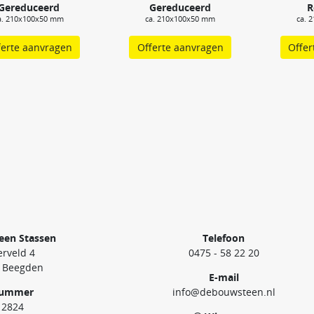
Gereduceerd
Gereduceerd
R
a. 210x100x50 mm
ca. 210x100x50 mm
ca. 
ferte aanvragen
Offerte aanvragen
Offer
een Stassen
Telefoon
rveld 4
0475 - 58 22 20
 Beegden
E-mail
nummer
info@debouwsteen.nl
12824