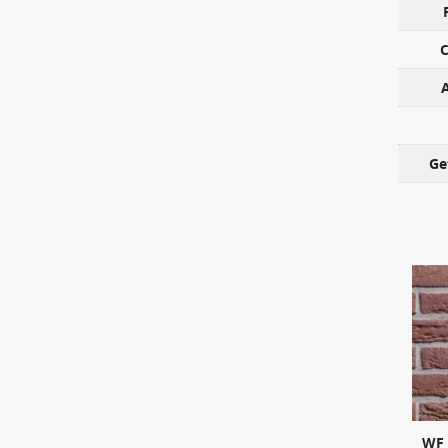
C
Ge
WF 