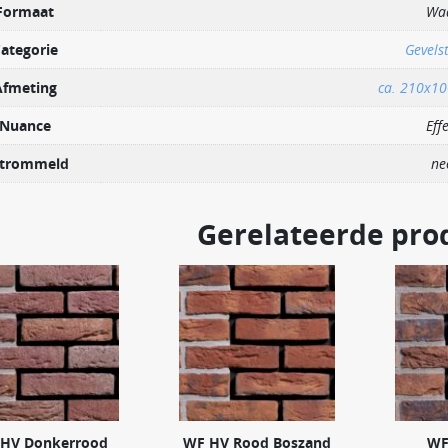
Formaat
Wa
ategorie
Gevels
Afmeting
ca. 210x1
Nuance
Eff
trommeld
ne
Gerelateerde pro
HV Donkerrood
WF HV Rood Boszand
WF