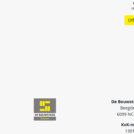
c
Of
De Bouwst
Beegde
6099 NC
KvK-
130