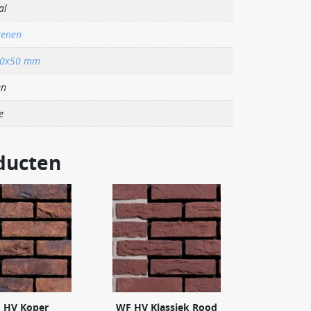
al
tenen
00x50 mm
en
e
ducten
 HV Koper
WF HV Klassiek Rood