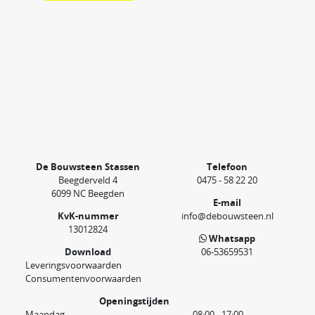
De Bouwsteen Stassen
Telefoon
Beegderveld 4
0475 - 58 22 20
6099 NC Beegden
E-mail
KvK-nummer
info@debouwsteen.nl
13012824
Whatsapp
Download
06-53659531
Leveringsvoorwaarden
Consumentenvoorwaarden
Openingstijden
Maandag
08:00 - 17:00