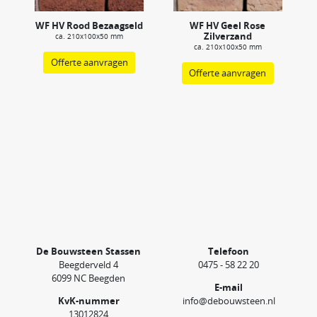
WF HV Rood Bezaagseld
WF HV Geel Rose
Zilverzand
ca. 210x100x50 mm
ca. 210x100x50 mm
Offerte aanvragen
Offerte aanvragen
De Bouwsteen Stassen
Telefoon
Beegderveld 4
0475 - 58 22 20
6099 NC Beegden
E-mail
KvK-nummer
info@debouwsteen.nl
13012824