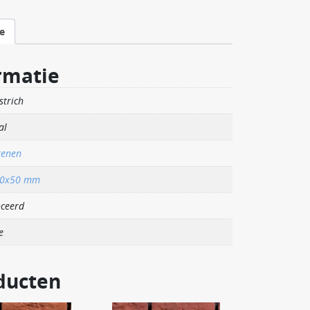
e
rmatie
strich
al
tenen
00x50 mm
ceerd
e
ducten