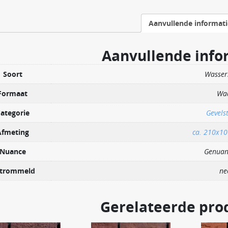
Aanvullende informati
Aanvullende info
Soort
Wasser
Formaat
Wa
ategorie
Gevels
Afmeting
ca. 210x1
Nuance
Genuan
trommeld
ne
Gerelateerde pro