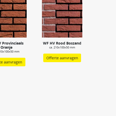
 Provinciaals
WF HV Rood Boszand
Oranje
ca. 210x100x50 mm
210x100x50 mm
Offerte aanvragen
te aanvragen